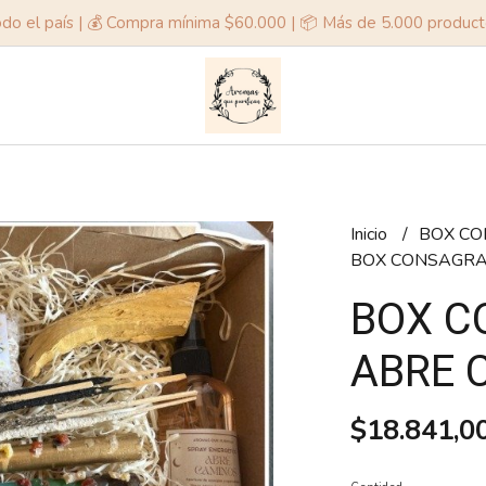
odo el país | 💰 Compra mínima $60.000 | 📦 Más de 5.000 produc
Inicio
BOX C
BOX CONSAGRA
BOX C
ABRE 
$18.841,0