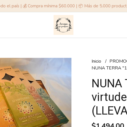
odo el país | 💰 Compra mínima $60.000 | 📦 Más de 5.000 produc
Inicio
PROMOC
NUNA TERRA "12
NUNA 
virtud
(LLEV
$1.494,00