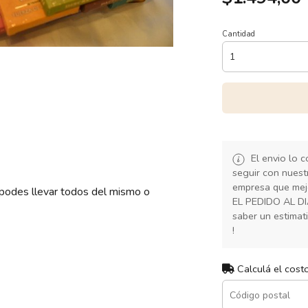
Cantidad
El envio lo 
seguir con nuest
empresa que mej
podes llevar todos del mismo o
EL PEDIDO AL D
saber un estimat
!
Calculá el cost