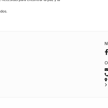
idos.
N
C