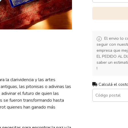
El envio lo 
seguir con nuest
empresa que mej
EL PEDIDO AL D
saber un estimat
!
ra la clarividencia y las artes
Calculá el cost
antiguas, las pitonisas o adivinas las
divinar el futuro de quien las
s se fueron transformando hasta
tarot quienes han ganado más
necesitas para encontrar la paz y la