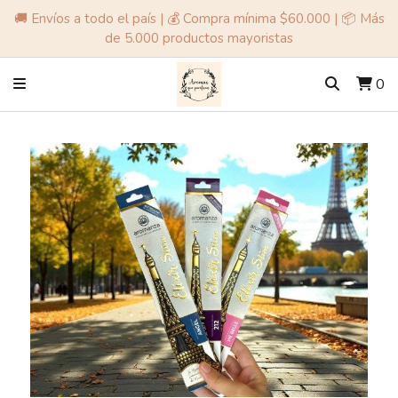
🚚 Envíos a todo el país | 💰 Compra mínima $60.000 | 📦 Más
de 5.000 productos mayoristas
0