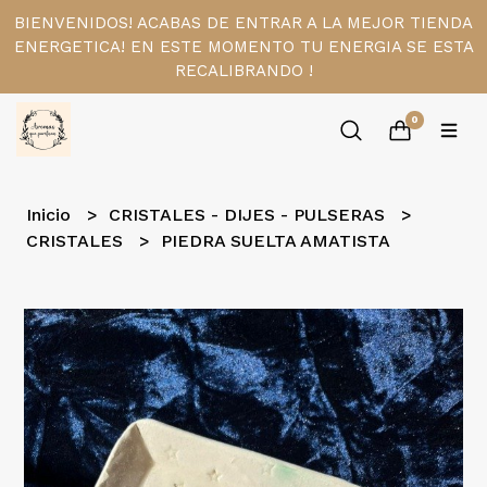
BIENVENIDOS! ACABAS DE ENTRAR A LA MEJOR TIENDA
ENERGETICA! EN ESTE MOMENTO TU ENERGIA SE ESTA
RECALIBRANDO !
0
Inicio
CRISTALES - DIJES - PULSERAS
CRISTALES
PIEDRA SUELTA AMATISTA