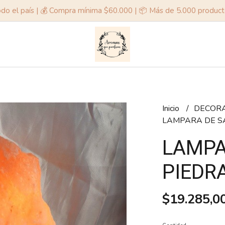
odo el país | 💰 Compra mínima $60.000 | 📦 Más de 5.000 produc
Inicio
DECOR
LAMPARA DE S
LAMPA
PIEDR
$19.285,0